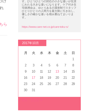
つけ
す。ひとつひとつの対応の小さな違いが生涯
にわたる大きな違いになります。ケア付き住
れ
宅徳洲会は、ゆとりある介護体制でスタッフ
ひとりひとりの人間力を最大限に引き出し、
優しさの確かな違いを積み重ねてまいりま
す。
ちら
https://www.care-net.co.jp/care-toku-s/
2017年10月
月
火
水
木
金
土
日
1
2
3
4
5
6
7
8
9
10
11
12
13
14
15
16
17
18
19
20
21
22
23
24
25
26
27
28
29
30
31
« 9月
11月 »