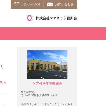
011-854-5501
お問い合わせ
あり
ちら
ケア付き住宅徳洲会
ひとが品質。
それがケア付き介護のプライド。
介護の優しさは、小さなことからふくらみま