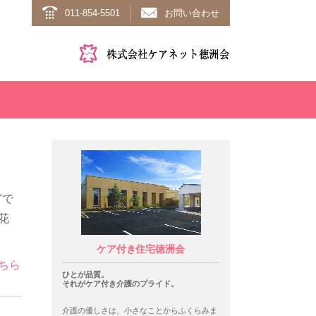
011-854-5501
お問い合わせ
どで
花
ケア付き住宅徳洲会
ちら
ひとが品質。
それがケア付き介護のプライド。
介護の優しさは、小さなことからふくらみま