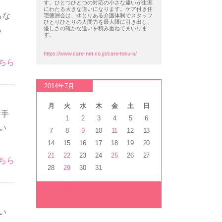
す。ひとつひとつの対応の小さな違いが生涯
にわたる大きな違いになります。ケア付き住
らな
宅徳洲会は、ゆとりある介護体制でスタッフ
ひとりひとりの人間力を最大限に引き出し、
ら
優しさの確かな違いを積み重ねてまいりま
す。
https://www.care-net.co.jp/care-toku-s/
ちら
2014年7月
月
火
水
木
金
土
日
お手
1
2
3
4
5
6
い
7
8
9
10
11
12
13
14
15
16
17
18
19
20
21
22
23
24
25
26
27
ちら
28
29
30
31
« 6月
8月 »
い